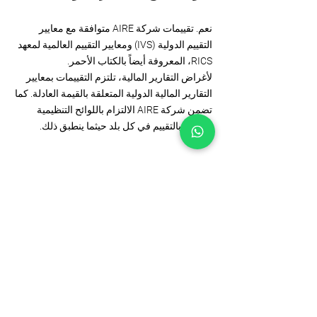
نعم. تقييمات شركة AIRE متوافقة مع معايير
التقييم الدولية (IVS) ومعايير التقييم العالمية لمعهد
RICS، المعروفة أيضاً بالكتاب الأحمر.
لأغراض التقارير المالية، تلتزم التقييمات بمعايير
التقارير المالية الدولية المتعلقة بالقيمة العادلة. كما
تضمن شركة AIRE الالتزام باللوائح التنظيمية
الخاصة بالتقييم في كل بلد حيثما ينطبق ذلك.
6. من يمكنه الاستفادة من خدمات
التقييم العقاري لدى شركة AIRE؟
تدعم خدمات التقييم العقاري لدى شركة AIRE
مجموعة واسعة من العملاء، بما في ذلك:
المستثمرين العقاريين
مطوري العقارات
صناديق التقاعد