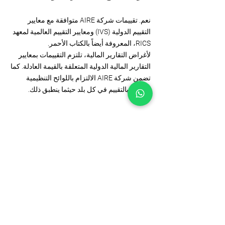
نعم. تقييمات شركة AIRE متوافقة مع معايير
التقييم الدولية (IVS) ومعايير التقييم العالمية لمعهد
RICS، المعروفة أيضاً بالكتاب الأحمر.
لأغراض التقارير المالية، تلتزم التقييمات بمعايير
التقارير المالية الدولية المتعلقة بالقيمة العادلة. كما
تضمن شركة AIRE الالتزام باللوائح التنظيمية
الخاصة بالتقييم في كل بلد حيثما ينطبق ذلك.
6. من يمكنه الاستفادة من خدمات
التقييم العقاري لدى شركة AIRE؟
تدعم خدمات التقييم العقاري لدى شركة AIRE
مجموعة واسعة من العملاء، بما في ذلك:
المستثمرين العقاريين
مطوري العقارات
صناديق التقاعد