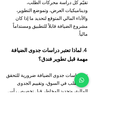
تقيّم كل دراسة محركات الطلب،
وديناميكيات العرض، وتموضع التطوير،
والأداء المالي المتوقع لتحديد ما إذا كان
مشروع الضيافة قابلاً للتطبيق ومستداماً
مالياً.
4. لماذا تعتبر دراسات جدوى الضيافة
مهمة قبل تطوير فندق؟
تعد دراسات جدوى الضيافة ضرورية للتحقق
من الطلب في السوق، وتقييم الجدوى
المالية، وتحديد المخاطر قبل تخصيص رأس
المال. تساعد المطورين والمستثمرين على
اتخاذ قرارات مستنيرة بشأن تموضع الفندق،
وحجمه، واختيار العلامة التجارية،
واستراتيجية الاستثمار