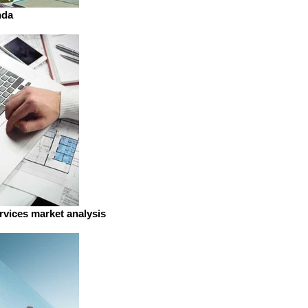
da
ervices market analysis