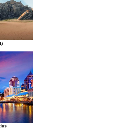
1)
tius