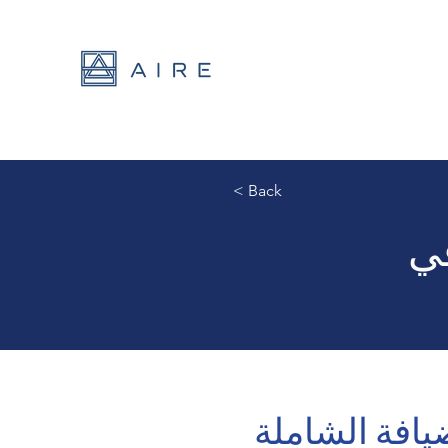
< Back
في
افة الشاملة 