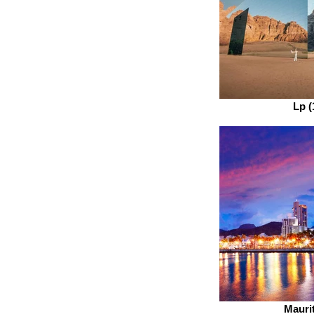
Lp (
Mauri