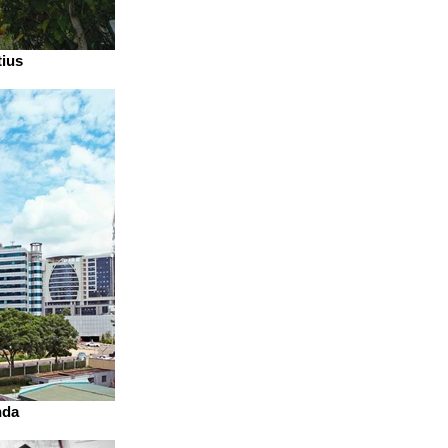
tius
da