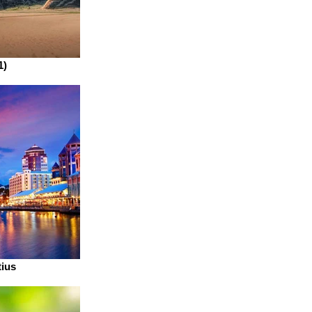
1)
tius