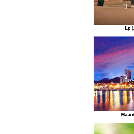
Lp (
Mauri