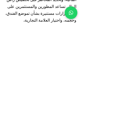
المال. تساعد المطورين والمستثمرين على
اتخاذ قرارات مستنيرة بشأن تموضع الفندق،
وحجمه، واختيار العلامة التجارية،
واستراتيجية الاستثمار
5. هل تساعد AIRE في اختيار مشغل
الفندق؟
نعم، تساعد AIRE مالكي ومطوري الضيافة
في اختيار مشغل الفندق الأنسب بناءً على
ظروف السوق، وتموضع الأصل، وأهداف
الاستثمار. تدعم AIRE أيضاً مفاوضات العقد
لضمان توافق الشروط التجارية مع المصالح
طويلة المدى للمالك وأهداف الأداء.
6. هل يمكن لـ AIRE دعم مفاوضات