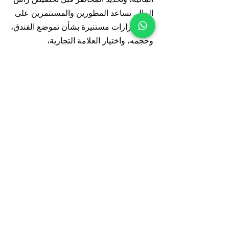
المال. تساعد المطورين والمستثمرين على
اتخاذ قرارات مستنيرة بشأن تموضع الفندق،
وحجمه، واختيار العلامة التجارية،
واستراتيجية الاستثمار
5. هل تساعد AIRE في اختيار مشغل
الفندق؟
نعم، تساعد AIRE مالكي ومطوري الضيافة
في اختيار مشغل الفندق الأنسب بناءً على
ظروف السوق، وتموضع الأصل، وأهداف
الاستثمار. تدعم AIRE أيضاً مفاوضات العقد
لضمان توافق الشروط التجارية مع المصالح
طويلة المدى للمالك وأهداف الأداء.
6. هل يمكن لـ AIRE دعم مفاوضات