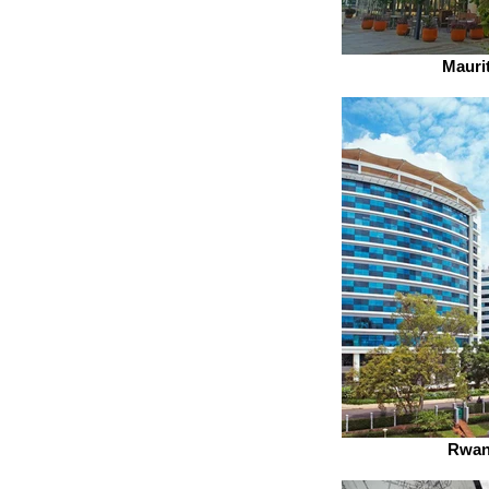
Mauri
Rwan