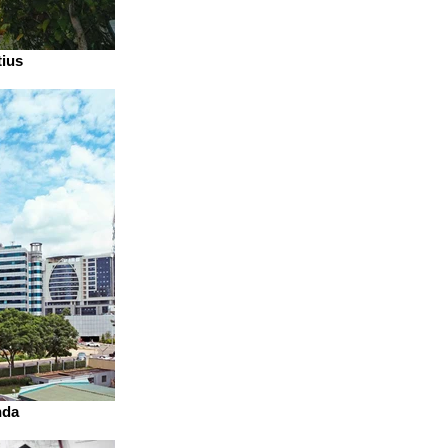
tius
da