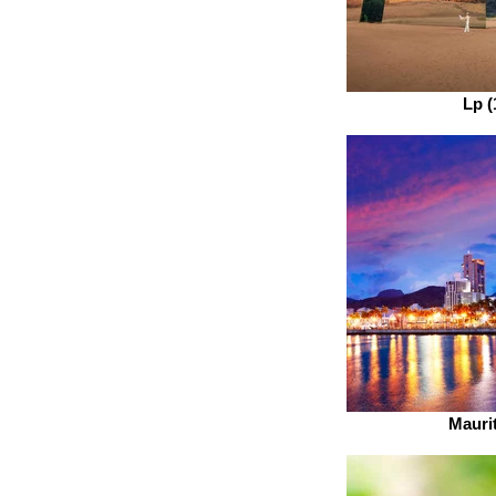
Lp (
Mauri