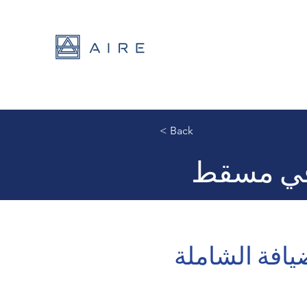
< Back
 في مسقط
افة الشاملة 