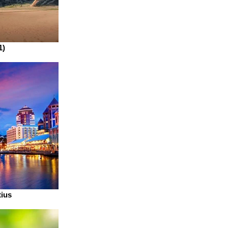
1)
tius