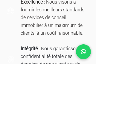
Excellence
: Nous visons à
fournir les meilleurs standards
de services de conseil
immobilier à un maximum de
clients, à un coût raisonnable.
Intégrité
: Nous garantissons la
confidentialité totale des
données de nos clients et de
toutes les informations que
nous collectons.
Indépendance
: Nous sommes
fiers d’être totalement
indépendants dans nos conseils
à nos clients