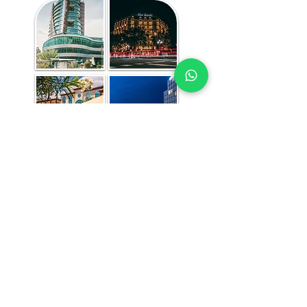
Chaque étude de faisabilité hôtelière 
comprend :
Analyse de la destination et de la 
demande (affaires, loisirs, MICE et 
autres segments)
Revue du paysage concurrentiel et 
benchmark de performance
Segmentation de la clientèle cible et 
analyses des marchés émetteurs pour le 
Abidjan