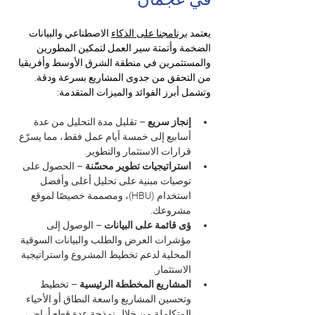
يعتمد 
برنامجنا على الذكاء
 الاصطناعي والبيانات 
الضخمة وأتمتة سير العمل لتمكين المطورين 
والمستثمرين في منطقة الشرق الأوسط وأفريقيا 
من التحقق من جدوى المشاريع بسرعة ودقة. 
وتشمل أبرز الفوائد والميزات المتقدمة:
إنجاز سريع
 – تقليل مدة التحليل من عدة 
أسابيع إلى خمسة أيام عمل فقط، مما يسرّع 
قرارات الاستثمار والتطوير.
استراتيجيات تطوير محسّنة
 – الحصول على 
توصيات مبنية على تحليل أعلى وأفضل 
استخدام (HBU)، ومصممة خصيصًا لموقع 
مشروعك.
ؤى قائمة على البيانات
 – الوصول إلى 
مؤشرات العرض والطلب والبيانات السوقية 
المحلية لدعم تخطيط المشروع واستراتيجية 
الاستثمار.
المشاريع المخططة الرئيسية
 – تخطيط 
وتحسين المشاريع واسعة النطاق أو الأحياء 
المتكاملة من خلال نمذجة عدة قطع أراضٍ، 