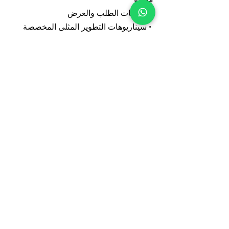
• تقييمات الطلب والعرض
• سيناريوهات التطوير المثلى المخصصة
لموقعك
• إسقاطات مالية مفصلة (معدل العائد
الداخلي، القيمة الحالية الصافية، التدفق
النقدي)
• توصيات استراتيجية للتطوير والاستثمار
6. ما هي دراسات الاستخدام
الأمثل والأعلى قيمة (HBU)؟
تحدد دراسات الاستخدام الأمثل والأعلى
قيمة الاستخدام الأكثر ربحية وملاءمة للعقار
أو قطعة الأرض. باستخدام الذكاء
الاصطناعي والخوارزميات الملكية، تختبر