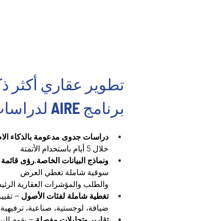
تطوير عقاري أكثر ذكا
برنامج AIRE لدراسات الجدوى
دراسات جدوى مدعومة بالذكاء ال
خلال 5 أيام باستخدام الأتمتة
ونماذج البيانات الخاصة.رؤى قائمة 
سوقية شاملة تغطي العرض
والطلب والمؤشرات العقارية الرئي
تغطية شاملة لفئات الأصول
 – تقيي
ضيافة، لوجستية، صناعية، ترفيهية،
تقارير وتحليلات مفصلة
 – يقوم الب