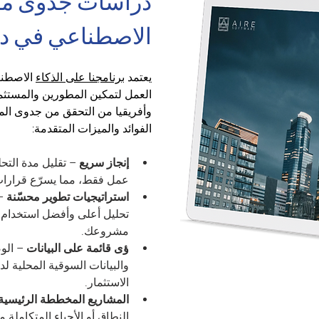
دراسات جدوى مدع
الاصطناعي في د
يعتمد 
برنامجنا على الذكاء
 الاصطنا
العمل لتمكين المطورين والمستث
وأفريقيا من التحقق من جدوى الم
الفوائد والميزات المتقدمة:
إنجاز سريع
 – تقليل مدة التح
عمل فقط، مما يسرّع قرارات 
استراتيجيات تطوير محسّنة
 –
مشروعك.
ؤى قائمة على البيانات
 – ال
والبيانات السوقية المحلية 
الاستثمار.
المشاريع المخططة الرئيسية
النطاق أو الأحياء المتكاملة