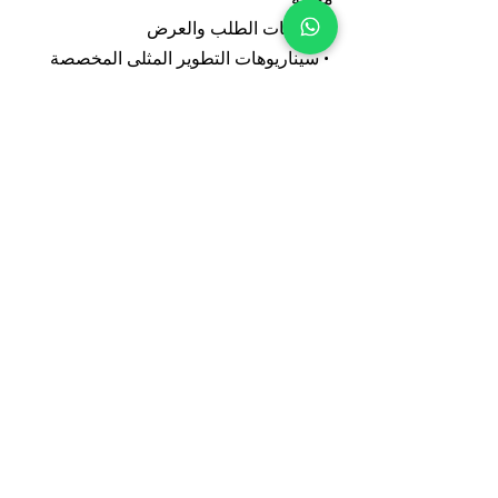
• تقييمات الطلب والعرض
• سيناريوهات التطوير المثلى المخصصة
لموقعك
• إسقاطات مالية مفصلة (معدل العائد
الداخلي، القيمة الحالية الصافية، التدفق
النقدي)
• توصيات استراتيجية للتطوير والاستثمار
6. ما هي دراسات الاستخدام
الأمثل والأعلى قيمة (HBU)؟
تحدد دراسات الاستخدام الأمثل والأعلى
قيمة الاستخدام الأكثر ربحية وملاءمة للعقار
أو قطعة الأرض. باستخدام الذكاء
الاصطناعي والخوارزميات الملكية، تختبر