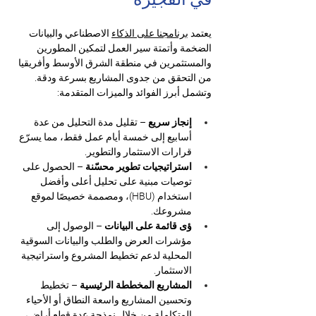
يعتمد 
برنامجنا على الذكاء
 الاصطناعي والبيانات 
الضخمة وأتمتة سير العمل لتمكين المطورين 
والمستثمرين في منطقة الشرق الأوسط وأفريقيا 
من التحقق من جدوى المشاريع بسرعة ودقة. 
وتشمل أبرز الفوائد والميزات المتقدمة:
إنجاز سريع
 – تقليل مدة التحليل من عدة 
أسابيع إلى خمسة أيام عمل فقط، مما يسرّع 
قرارات الاستثمار والتطوير.
استراتيجيات تطوير محسّنة
 – الحصول على 
توصيات مبنية على تحليل أعلى وأفضل 
استخدام (HBU)، ومصممة خصيصًا لموقع 
مشروعك.
ؤى قائمة على البيانات
 – الوصول إلى 
مؤشرات العرض والطلب والبيانات السوقية 
المحلية لدعم تخطيط المشروع واستراتيجية 
الاستثمار.
المشاريع المخططة الرئيسية
 – تخطيط 
وتحسين المشاريع واسعة النطاق أو الأحياء 
المتكاملة من خلال نمذجة عدة قطع أراضٍ، 