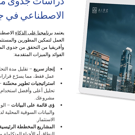
دراسات جدوى مدع
الاصطناعي في ج
يعتمد 
برنامجنا على الذكاء
 الاصطنا
العمل لتمكين المطورين والمستث
وأفريقيا من التحقق من جدوى الم
الفوائد والميزات المتقدمة:
إنجاز سريع
 – تقليل مدة التح
عمل فقط، مما يسرّع قرارات 
استراتيجيات تطوير محسّنة
 –
مشروعك.
ؤى قائمة على البيانات
 – ال
والبيانات السوقية المحلية 
الاستثمار.
المشاريع المخططة الرئيسية
النطاق أو الأحياء المتكاملة