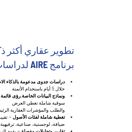
تطوير عقاري أكثر ذكا
برنامج AIRE لدراسات الجدوى
دراسات جدوى مدعومة بالذكاء ال
خلال 5 أيام باستخدام الأتمتة
ونماذج البيانات الخاصة.رؤى قائمة 
سوقية شاملة تغطي العرض
والطلب والمؤشرات العقارية الرئي
تغطية شاملة لفئات الأصول
 – تقيي
ضيافة، لوجستية، صناعية، ترفيهية،
تقارير وتحليلات مفصلة
 – يقوم الب