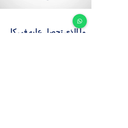
ما الذي تحصل عليه في كل
دراسة
خبراء دراسات الجدوى العقارية الذين يمكنك
الوثوق بهم
تحليل السوق والموقع
يرتكز على بيانات العرض والطلب الخاصة بـ 
الخبر، والمدعومة بقواعد بيانات إقليمية 
مملوكة.
توصيات أعلى وأفضل استخدام
سيناريوهات تطوير مُحسّنة تعكس احتياجات 
الخبر المتنامية في قطاعات الإسكان 
والتجزئة والضيافة.
نموذج مالي شامل