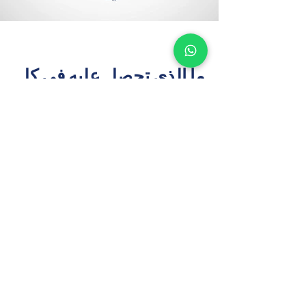
ما الذي تحصل عليه في كل
دراسة
خبراء دراسات الجدوى العقارية الذين يمكنك
الوثوق بهم
تحليل السوق والموقع
يرتكز على بيانات العرض والطلب الخاصة بـ 
الفجيرة، والمدعومة بقواعد بيانات إقليمية 
مملوكة.
توصيات أعلى وأفضل استخدام
سيناريوهات تطوير مُحسّنة تعكس احتياجات 
الفجيرة المتنامية في قطاعات الإسكان 
والتجزئة والضيافة.
نموذج مالي شامل