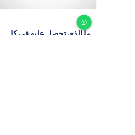
ما الذي تحصل عليه في كل
دراسة
خبراء دراسات الجدوى العقارية الذين يمكنك
الوثوق بهم
تحليل السوق والموقع
يرتكز على بيانات العرض والطلب الخاصة بـ 
مراكش، والمدعومة بقواعد بيانات إقليمية 
مملوكة.
توصيات أعلى وأفضل استخدام
سيناريوهات تطوير مُحسّنة تعكس احتياجات 
مراكش المتنامية في قطاعات الإسكان 
والتجزئة والضيافة.
نموذج مالي شامل