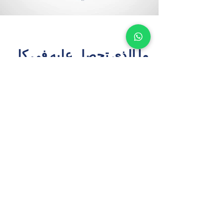
ما الذي تحصل عليه في كل
دراسة
خبراء دراسات الجدوى العقارية الذين يمكنك
الوثوق بهم
تحليل السوق والموقع
يرتكز على بيانات العرض والطلب الخاصة بـ 
قطر، والمدعومة بقواعد بيانات إقليمية 
مملوكة.
توصيات أعلى وأفضل استخدام
سيناريوهات تطوير مُحسّنة تعكس احتياجات 
قطر المتنامية في قطاعات الإسكان والتجزئة 
والضيافة.
نموذج مالي شامل