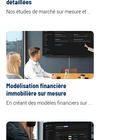
détaillées
Nos études de marché sur mesure et 
approfondies offrent un aperçu complet 
de classes d'actifs immobiliers 
spécifiques ou multiples, notamment 
les secteurs résidentiel, commercial, de 
bureaux, de commerces et industriel.

En analysant la dynamique de l'offre et 
de la demande sur le marché, nous 
mettons en évidence les principales 
tendances qui façonnent les marchés 
actuels et futurs.
Modélisation financière
immobilière sur mesure
En créant des modèles financiers sur 
mesure adaptés à vos besoins et 
objectifs spécifiques, nous vous offrons 
une compréhension claire des 
rendements et des risques potentiels 
associés à votre investissement, vous 
permettant ainsi de prendre des 