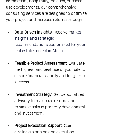
commercial, hospitality, logistics, or mixed-
use developments, our 
comprehensive 
consulting services
 are designed to optimize 
your project and increase returns through:
Data-Driven Insights
: Receive m
arket 
insights and strategic 
recommendations customized for your 
real estate project i
n Abuja
Feasible Project Assessment
: Evaluate 
the highest and best use of your site to 
ensure financial viability and long-term 
success.
Investment Strategy
: Get personalized 
advisory to maximize returns and 
minimize risks in property development 
and investment.
Project Execution Support
: Gain 
strategic planning and execution 