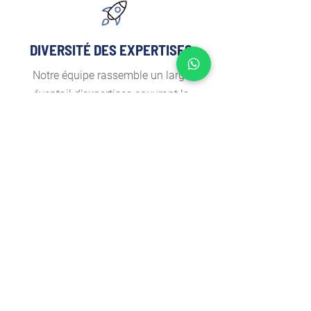
DIVERSITÉ DES EXPERTISES
Notre équipe rassemble un large
éventail d'expertises couvrant la
modélisation financière, la science
des données, l'urbanisme, la finance
d'entreprise, la gestion de projet,
l'expertise en quantité, l'architecture,
le marketing et la stratégie, entre
autres.
OUR VALUES