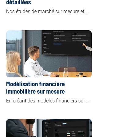
détaillées
Nos études de marché sur mesure et 
approfondies offrent un aperçu complet 
de classes d'actifs immobiliers 
spécifiques ou multiples, notamment 
les secteurs résidentiel, commercial, de 
bureaux, de commerces et industriel.

En analysant la dynamique de l'offre et 
de la demande sur le marché, nous 
mettons en évidence les principales 
tendances qui façonnent les marchés 
actuels et futurs.
Modélisation financière
immobilière sur mesure
En créant des modèles financiers sur 
mesure adaptés à vos besoins et 
objectifs spécifiques, nous vous offrons 
une compréhension claire des 
rendements et des risques potentiels 
associés à votre investissement, vous 
permettant ainsi de prendre des 