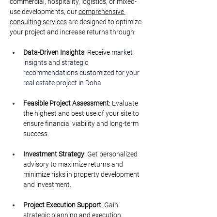
commercial, hospitality, logistics, or mixed-
use developments, our 
comprehensive 
consulting services
 are designed to optimize 
your project and increase returns through:
Data-Driven Insights
: Receive m
arket 
insights and strategic 
recommendations customized for your 
real estate proje
ct in Doha
Feasible Project Assessment
: Evaluate 
the highest and best use of your site to 
ensure financial viability and long-term 
success.
Investment Strategy
: Get personalized 
advisory to maximize returns and 
minimize risks in property development 
and investment.
Project Execution Support
: Gain 
strategic planning and execution 