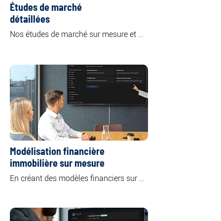
Études de marché
détaillées
Nos études de marché sur mesure et 
approfondies offrent un aperçu complet 
de classes d'actifs immobiliers 
spécifiques ou multiples, notamment 
les secteurs résidentiel, commercial, de 
bureaux, de commerces et industriel.

En analysant la dynamique de l'offre et 
de la demande sur le marché, nous 
mettons en évidence les principales 
tendances qui façonnent les marchés 
actuels et futurs.
Modélisation financière
immobilière sur mesure
En créant des modèles financiers sur 
mesure adaptés à vos besoins et 
objectifs spécifiques, nous vous offrons 
une compréhension claire des 
rendements et des risques potentiels 