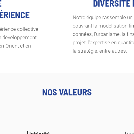
E
DIVERSITÉ
PÉRIENCE
Notre équipe rassemble un l
couvrant la modélisation fin
rience collective
données, l'urbanisme, la fin
en développement
projet, l'expertise en quantit
n-Orient et en
la stratégie, entre autres.
NOS VALEURS
| Intégrité