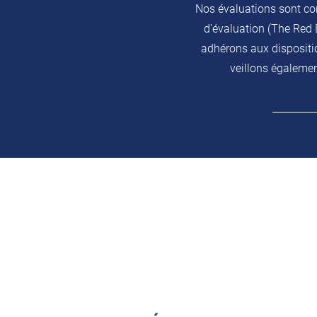
Nos évaluations sont co
d'évaluation (The Red 
adhérons aux dispositio
veillons égalemen