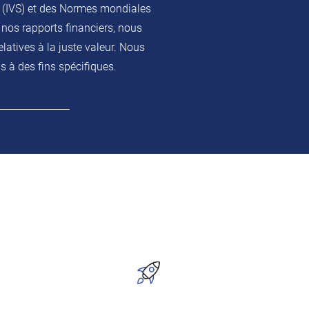
 (IVS) et des Normes mondiales
 nos rapports financiers, nous
latives à la juste valeur. Nous
s à des fins spécifiques.