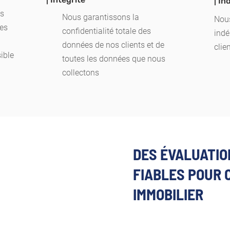
| I
es
Nous garantissons la
Nous
ces
confidentialité totale des
indé
données de nos clients et de
clie
ible
toutes les données que nous
collectons
DES ÉVALUATIO
FIABLES POUR 
IMMOBILIER