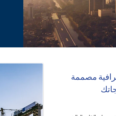
رافية مصممة 
جاتك