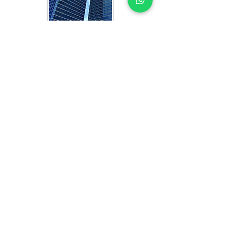
CE QUE VOUS OBTENEZ
DANS CHAQUE ÉTUDE AXÉE
SUR LE CÔTE D’IVOIRE
DES EXPERTS EN ÉTUDE DE
FAISABILITÉ DE BUREAUX EN QUI
VOUS POUVEZ AVOIR CONFIANCE
Chaque étude de faisabilité comprend :
Analyse de la demande actuelle et 
projetée des espaces de bureaux au 
Côte d’Ivoire
Benchmarking concurrentiel et revue 
de performance du marché
Définition des locataires cibles et de 