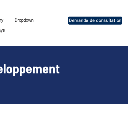
ny
Dropdown
Demande de consultation
ays
éveloppement