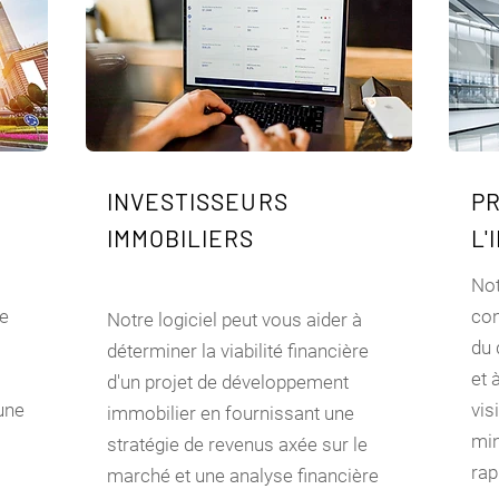
INVESTISSEURS
P
IMMOBILIERS
L'
Not
de
con
Notre logiciel peut vous aider à
du 
déterminer la viabilité financière
et 
d'un projet de développement
une
vis
immobilier en fournissant une
min
stratégie de revenus axée sur le
rap
marché et une analyse financière