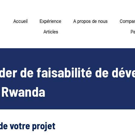
Accueil
Expérience
A propos de nous
Compa
Articles
P
ader de faisabilité de d
u Rwanda
de votre projet 