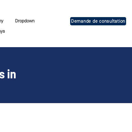
ny
Dropdown
Demande de consultation
ays
s in