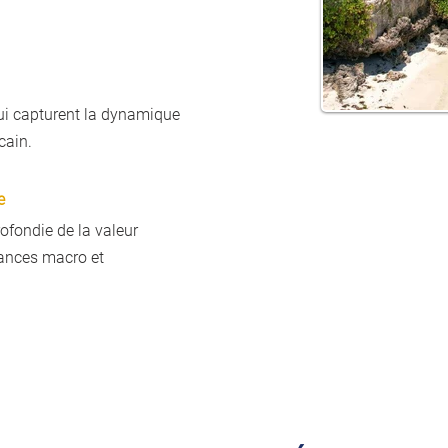
ui capturent la dynamique
cain.
e
fondie de la valeur
dances macro et