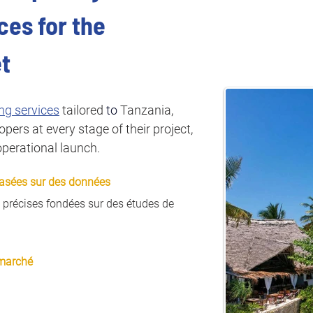
ces for the 
t
ing services
 tailored 
to 
Tanzania, 
pers at every stage of their project, 
perational launch.
basées sur des données
 précises fondées sur des études de
 marché