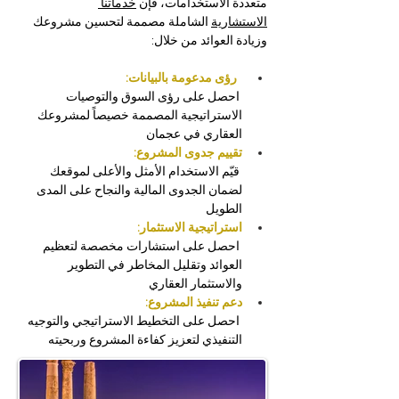
متعددة الاستخدامات، فإن 
خدماتنا 
الاستشارية
 الشاملة مصممة لتحسين مشروعك 
وزيادة العوائد من خلال:
رؤى مدعومة بالبيانات:
 احصل على رؤى السوق والتوصيات 
الاستراتيجية المصممة خصيصاً لمشروعك 
العقاري في عجمان 
تقييم جدوى المشروع:
 قيّم الاستخدام الأمثل والأعلى لموقعك 
لضمان الجدوى المالية والنجاح على المدى 
الطويل
استراتيجية الاستثمار:
 احصل على استشارات مخصصة لتعظيم 
العوائد وتقليل المخاطر في التطوير 
والاستثمار العقاري
دعم تنفيذ المشروع:
 احصل على التخطيط الاستراتيجي والتوجيه 
التنفيذي لتعزيز كفاءة المشروع وربحيته