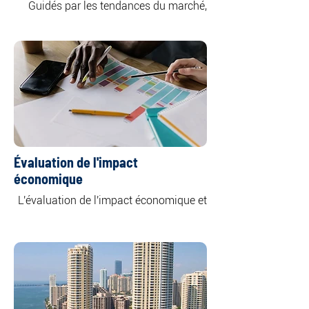
Guidés par les tendances du marché, 
les caractéristiques du site, la viabilité 
financière et les restrictions de zonage, 
nos évaluations déterminent 
l'utilisation optimale des propriétés 
Grâce à une analyse et une évaluation 
rigoureuses, nous fournissons à nos 
clients des informations précieuses sur 
les options de développement les plus 
rentables et les plus réalisables pour 
Évaluation de l'impact
économique
Notre approche permet aux 
L'évaluation de l'impact économique et 
propriétaires et aux investisseurs de 
social implique la réalisation d'études 
prendre des décisions éclairées pour 
d'impact complètes, couvrant des 
exploiter pleinement le potentiel de 
facteurs tels que les implications en 
leurs actifs immobiliers.
Nous offrons un aperçu détaillé des 
ramifications économiques et sociales 
plus larges des projets ou initiatives. 