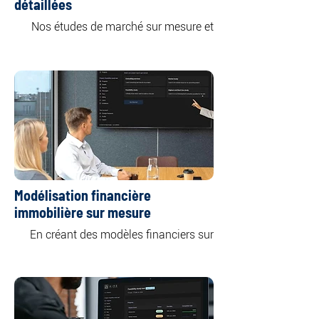
détaillées
Nos études de marché sur mesure et 
approfondies offrent un aperçu complet 
de classes d'actifs immobiliers 
spécifiques ou multiples, notamment 
les secteurs résidentiel, commercial, de 
En analysant la dynamique de l'offre et 
de la demande sur le marché, nous 
mettons en évidence les principales 
tendances qui façonnent les marchés 
actuels et futurs.
Modélisation financière
immobilière sur mesure
En créant des modèles financiers sur 
mesure adaptés à vos besoins et 
objectifs spécifiques, nous vous offrons 
une compréhension claire des 
rendements et des risques potentiels 
associés à votre investissement, vous 
permettant ainsi de prendre des 