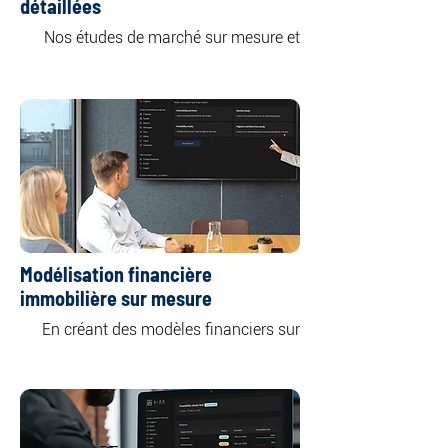
détaillées
Nos études de marché sur mesure et 
approfondies offrent un aperçu complet 
de classes d'actifs immobiliers 
spécifiques ou multiples, notamment 
les secteurs résidentiel, commercial, de 
En analysant la dynamique de l'offre et 
de la demande sur le marché, nous 
mettons en évidence les principales 
tendances qui façonnent les marchés 
actuels et futurs.
Modélisation financière
immobilière sur mesure
En créant des modèles financiers sur 
mesure adaptés à vos besoins et 
objectifs spécifiques, nous vous offrons 
une compréhension claire des 
rendements et des risques potentiels 
associés à votre investissement, vous 
permettant ainsi de prendre des 