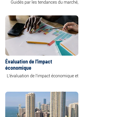
Guidés par les tendances du marché, 
les caractéristiques du site, la viabilité 
financière et les restrictions de zonage, 
nos évaluations déterminent 
l'utilisation optimale des propriétés 
Grâce à une analyse et une évaluation 
rigoureuses, nous fournissons à nos 
clients des informations précieuses sur 
les options de développement les plus 
rentables et les plus réalisables pour 
Évaluation de l'impact
économique
Notre approche permet aux 
L'évaluation de l'impact économique et 
propriétaires et aux investisseurs de 
social implique la réalisation d'études 
prendre des décisions éclairées pour 
d'impact complètes, couvrant des 
exploiter pleinement le potentiel de 
facteurs tels que les implications en 
leurs actifs immobiliers.
Nous offrons un aperçu détaillé des 
ramifications économiques et sociales 
plus larges des projets ou initiatives. 