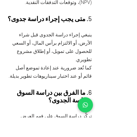
(NPV)، وتوقعات التدفقات النقدية.
5. متى يجب إجراء دراسة جدوى؟
ينبغي إجراء دراسة الجدوى قبل شراء
الأرض، أو الالتزام برأس المال، أو السعي
للحصول على تمويل، أو إطلاق مشروع
تطويري.
كما تُعد ضرورية عند إعادة تموضع أصل
قائم أو عند اختبار سيناريوهات تطوير بديلة.
6. ما الفرق بين دراسة السوق
ودراسة الجدوى؟
تركّز دراسة السوق على فهم العرض
والطلب ومستويات التسعير وديناميكيات
المنافسة ضمن سوق معين.