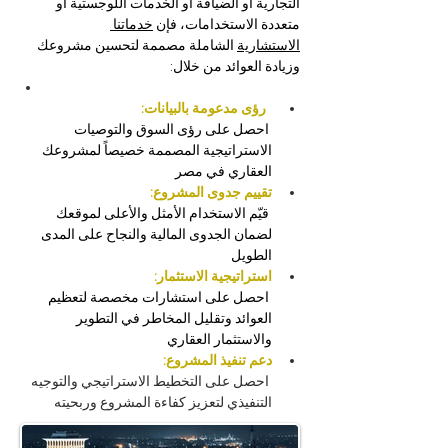
التجارية أو الضيافة أو الخدمات اللوجستية أو 
متعددة الاستخدامات، فإن 
خدماتنا 
الاستشارية
 الشاملة مصممة لتحسين مشروعك 
:
وزيادة العوائد من خلال
رؤى مدعومة بالبيانات:
 احصل على رؤى السوق والتوصيات 
الاستراتيجية المصممة خصيصاً لمشروعك 
العقاري في مصر 
تقييم جدوى المشروع:
 قيّم الاستخدام الأمثل والأعلى لموقعك 
لضمان الجدوى المالية والنجاح على المدى 
الطويل
استراتيجية الاستثمار:
 احصل على استشارات مخصصة لتعظيم 
العوائد وتقليل المخاطر في التطوير 
والاستثمار العقاري
دعم تنفيذ المشروع:
احصل على التخطيط الاستراتيجي والتوجيه 
التنفيذي لتعزيز كفاءة المشروع وربحيته