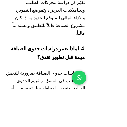
تقيّم كل دراسة محركات الطلب،
وديناميكيات العرض، وتموضع التطوير،
والأداء المالي المتوقع لتحديد ما إذا كان
مشروع الضيافة قابلاً للتطبيق ومستداماً
مالياً.
4. لماذا تعتبر دراسات جدوى الضيافة
مهمة قبل تطوير فندق؟
تعد دراسات جدوى الضيافة ضرورية للتحقق
من الطلب في السوق، وتقييم الجدوى
المالية، وتحديد المخاطر قبل تخصيص رأس
المال. تساعد المطورين والمستثمرين على
اتخاذ قرارات مستنيرة بشأن تموضع الفندق،
وحجمه، واختيار العلامة التجارية،
واستراتيجية الاستثمار