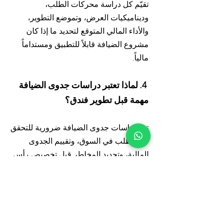
تقيّم كل دراسة محركات الطلب،
وديناميكيات العرض، وتموضع التطوير،
والأداء المالي المتوقع لتحديد ما إذا كان
مشروع الضيافة قابلاً للتطبيق ومستداماً
مالياً.
4. لماذا تعتبر دراسات جدوى الضيافة
مهمة قبل تطوير فندق؟
تعد دراسات جدوى الضيافة ضرورية للتحقق
من الطلب في السوق، وتقييم الجدوى
المالية، وتحديد المخاطر قبل تخصيص رأس
المال. تساعد المطورين والمستثمرين على
اتخاذ قرارات مستنيرة بشأن تموضع الفندق،
وحجمه، واختيار العلامة التجارية،
واستراتيجية الاستثمار