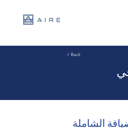
< Back
في
افة الشاملة 