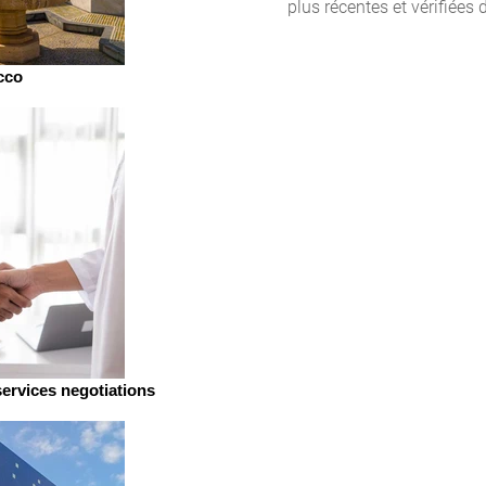
plus récentes et vérifiées
cco
services negotiations