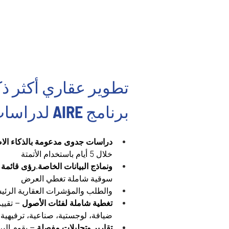
تطوير عقاري أكثر ذكا
برنامج AIRE لدراسات الجدوى
دراسات جدوى مدعومة بالذكاء ال
خلال 5 أيام باستخدام الأتمتة
ونماذج البيانات الخاصة.رؤى قائمة 
سوقية شاملة تغطي العرض
والطلب والمؤشرات العقارية الرئيس
تغطية شاملة لفئات الأصول
 – تقيي
ضيافة، لوجستية، صناعية، ترفيهية،
تقارير وتحليلات مفصلة
 – يقوم الب