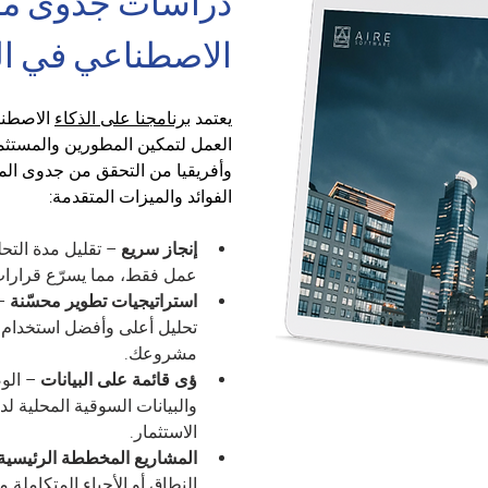
دراسات جدوى مدع
الاصطناعي في ال
يعتمد 
برنامجنا على الذكاء
 الاصطنا
العمل لتمكين المطورين والمستث
وأفريقيا من التحقق من جدوى الم
الفوائد والميزات المتقدمة:
إنجاز سريع
 – تقليل مدة التح
عمل فقط، مما يسرّع قرارات 
استراتيجيات تطوير محسّنة
 –
مشروعك.
ؤى قائمة على البيانات
 – ال
والبيانات السوقية المحلية 
الاستثمار.
المشاريع المخططة الرئيسية
النطاق أو الأحياء المتكاملة