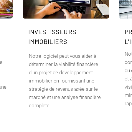
INVESTISSEURS
P
IMMOBILIERS
L'
Not
Notre logiciel peut vous aider à
de
con
déterminer la viabilité financière
du 
d'un projet de développement
et 
immobilier en fournissant une
une
vis
stratégie de revenus axée sur le
min
marché et une analyse financière
rap
complète.