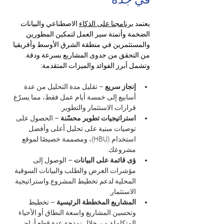
يعتمد 
برنامجنا على الذكاء
 الاصطناعي والبيانات 
الضخمة وأتمتة سير العمل لتمكين المطورين 
والمستثمرين في منطقة الشرق الأوسط وأفريقيا 
من التحقق من جدوى المشاريع بسرعة ودقة. 
وتشمل أبرز الفوائد والميزات المتقدمة:
إنجاز سريع
 – تقليل مدة التحليل من عدة 
أسابيع إلى خمسة أيام عمل فقط، مما يسرّع 
قرارات الاستثمار والتطوير.
استراتيجيات تطوير محسّنة
 – الحصول على 
توصيات مبنية على تحليل أعلى وأفضل 
استخدام (HBU)، ومصممة خصيصًا لموقع 
مشروعك.
ؤى قائمة على البيانات
 – الوصول إلى 
مؤشرات العرض والطلب والبيانات السوقية 
المحلية لدعم تخطيط المشروع واستراتيجية 
الاستثمار.
المشاريع المخططة الرئيسية
 – تخطيط 
وتحسين المشاريع واسعة النطاق أو الأحياء 
المتكاملة من خلال نمذجة عدة قطع أراضٍ، 