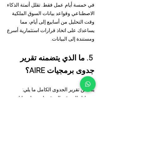
في خمسة أيام عمل فقط. تقلل أتمتة الذكاء
الاصطناعي وقواعد بيانات السوق الملكية
وقت التحليل من أسابيع إلى أيام، مما
يساعدك على اتخاذ قرارات استثمارية أسرع
ومستندة إلى البيانات.
5. ما الذي يتضمنه تقرير
جدوى برمجيات AIRE؟
يتضمن تقرير الجدوى الكامل ما يلي:
• تحليل السوق والموقع باستخدام بيانات
محلية
• تقييمات الطلب والعرض
• سيناريوهات التطوير المثلى المخصصة
لموقعك
• إسقاطات مالية مفصلة (معدل العائد