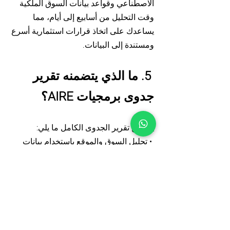
الاصطناعي وقواعد بيانات السوق الملكية
وقت التحليل من أسابيع إلى أيام، مما
يساعدك على اتخاذ قرارات استثمارية أسرع
ومستندة إلى البيانات.
5. ما الذي يتضمنه تقرير
جدوى برمجيات AIRE؟
يتضمن تقرير الجدوى الكامل ما يلي:
• تحليل السوق والموقع باستخدام بيانات
محلية
• تقييمات الطلب والعرض
• سيناريوهات التطوير المثلى المخصصة
لموقعك
• إسقاطات مالية مفصلة (معدل العائد
الداخلي، القيمة الحالية الصافية، التدفق