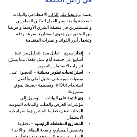
يعتمد 
برنامجنا على الذكاء
 الاصطناعي والبيانات 
الضخمة وأتمتة سير العمل لتمكين المطورين 
والمستثمرين في منطقة الشرق الأوسط وأفريقيا 
من التحقق من جدوى المشاريع بسرعة ودقة. 
وتشمل أبرز الفوائد والميزات المتقدمة:
إنجاز سريع
 – تقليل مدة التحليل من عدة 
أسابيع إلى خمسة أيام عمل فقط، مما يسرّع 
قرارات الاستثمار والتطوير.
استراتيجيات تطوير محسّنة
 – الحصول على 
توصيات مبنية على تحليل أعلى وأفضل 
استخدام (HBU)، ومصممة خصيصًا لموقع 
مشروعك.
ؤى قائمة على البيانات
 – الوصول إلى 
مؤشرات العرض والطلب والبيانات السوقية 
المحلية لدعم تخطيط المشروع واستراتيجية 
الاستثمار.
المشاريع المخططة الرئيسية
 – تخطيط 
وتحسين المشاريع واسعة النطاق أو الأحياء 
المتكاملة من خلال نمذجة عدة قطع أراضٍ، 